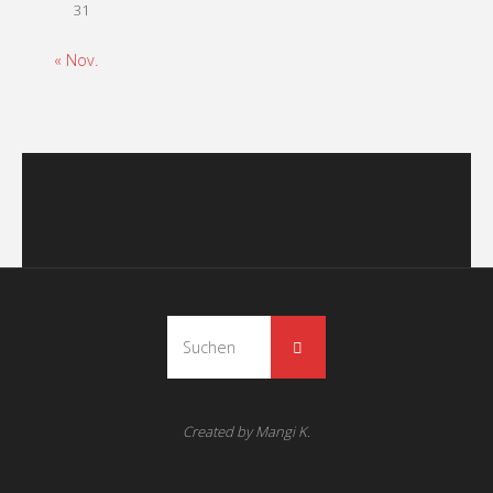
31
« Nov.
Suchen nach:
Suchen
Created by Mangi K.