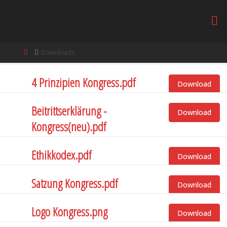
Downloads
4 Prinzipien Kongress.pdf
Download
1 Datei(en)
416.20 KB
Beitrittserklärung -
Download
Kongress(neu).pdf
1 Datei(en)
77.17 KB
Ethikkodex.pdf
Download
1 Datei(en)
24.99 KB
Satzung Kongress.pdf
Download
1 Datei(en)
104.00 KB
Logo Kongress.png
Download
1 Datei(en)
833.38 KB