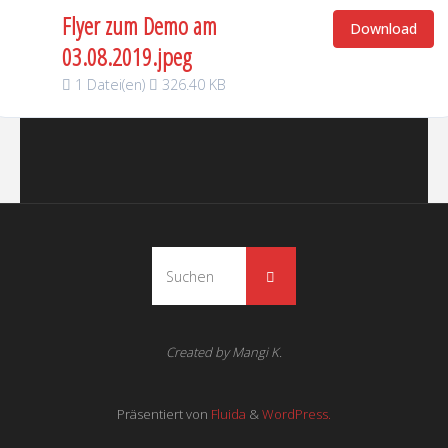
Flyer zum Demo am
Download
03.08.2019.jpeg
1 Datei(en)
326.40 KB
Created by Mangi K.
Präsentiert von
Fluida
&
WordPress.